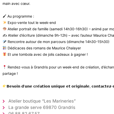
main avec cœur.
🖌 Au programme :
Expo-vente tout le week-end
Atelier portrait de famille (samedi 14h30-16h30) – animé par 
✍️ Atelier d’écriture (dimanche 9h-12h) – avec l’auteur Maurice Ch
Rencontre autour de mon parcours (dimanche 14h30-15h30)
Dédicaces des romans de Maurice Chalayer
Et une tombola avec de jolis cadeaux à gagner !
Rendez-vous à Grandris pour un week-end de création, d’échan
partage !
𝗕𝗲𝘀𝗼𝗶𝗻 𝗱’𝘂𝗻𝗲 𝗰𝗿𝗲́𝗮𝘁𝗶𝗼𝗻 𝘂𝗻𝗶𝗾𝘂𝗲 𝗲𝘁 𝗼𝗿𝗶𝗴𝗶𝗻𝗮𝗹𝗲, 𝗰𝗼𝗻𝘁𝗮𝗰𝘁𝗲𝘇-
Atelier boutique “Les Marineries”
La grande serve 69870 Grandris
​06.88.82.67.57