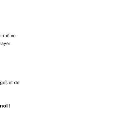
moi-même
alayer
ges et de
𝗺𝗼𝗶 !